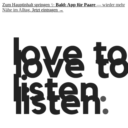
Zum Hauptinhalt springen
✨
Bald: App für Paare
— wieder mehr
Nähe im Alltag.
Jetzt eintragen →