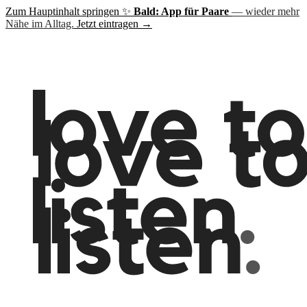
Zum Hauptinhalt springen
✨
Bald: App für Paare
— wieder mehr
Nähe im Alltag.
Jetzt eintragen →