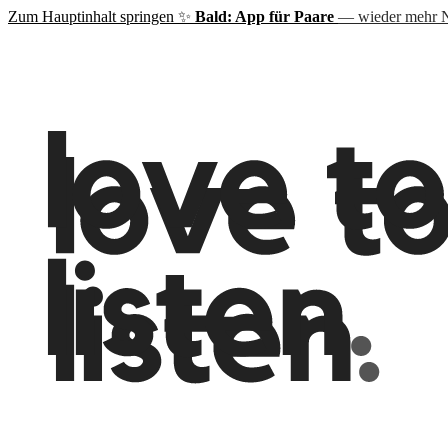
Zum Hauptinhalt springen
✨
Bald: App für Paare
— wieder mehr N