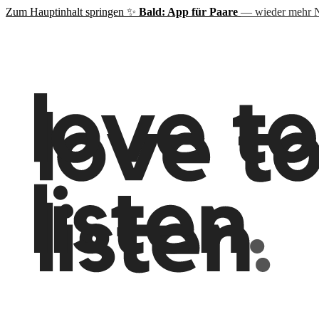
Zum Hauptinhalt springen
✨
Bald: App für Paare
— wieder mehr N