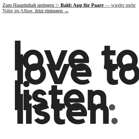
Zum Hauptinhalt springen
✨
Bald: App für Paare
— wieder mehr
Nähe im Alltag.
Jetzt eintragen →