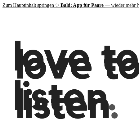
Zum Hauptinhalt springen
✨
Bald: App für Paare
— wieder mehr N