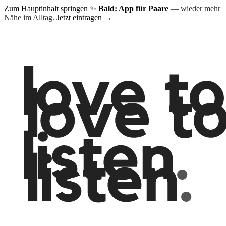
Zum Hauptinhalt springen
✨
Bald: App für Paare
— wieder mehr
Nähe im Alltag.
Jetzt eintragen →