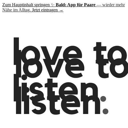
Zum Hauptinhalt springen
✨
Bald: App für Paare
— wieder mehr
Nähe im Alltag.
Jetzt eintragen →